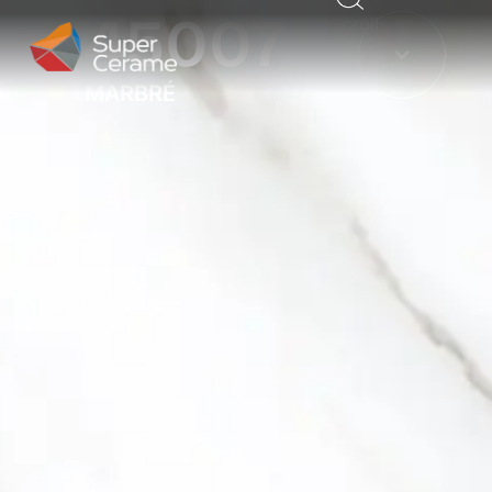
45007
Scroll
MARBRÉ