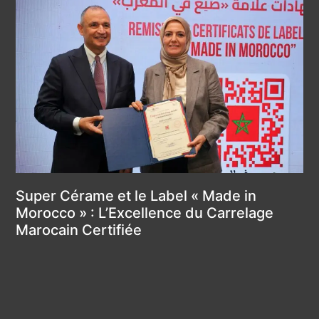
Super Cérame et le Label « Made in
Su
Morocco » : L’Excellence du Carrelage
Fa
Marocain Certifiée
Ti