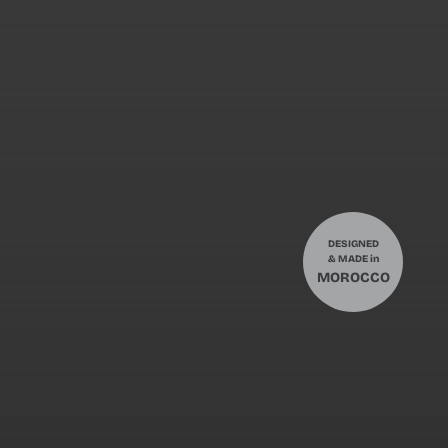
DESIGNED
& MADE in
MOROCCO