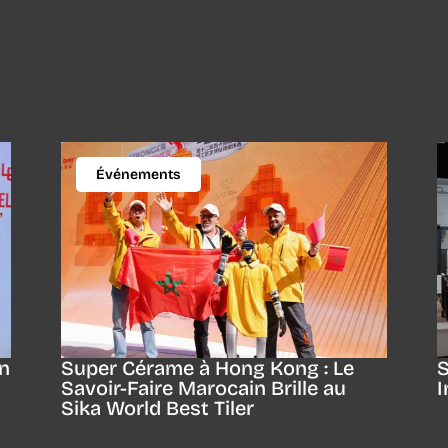
Événements
in
Super Cérame à Hong Kong : Le
S
Savoir-Faire Marocain Brille au
I
Sika World Best Tiler