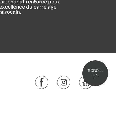
artenariat renforcé pour
’excellence du carrelage
arocain.
SCROLL
UP